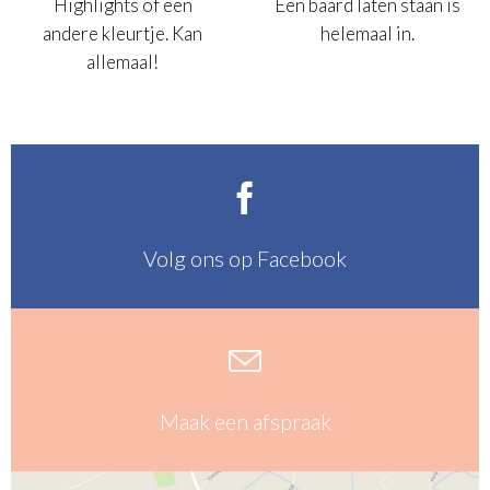
Highlights of een
Een baard laten staan is
andere kleurtje. Kan
helemaal in.
allemaal!

Volg ons op Facebook

Maak een afspraak