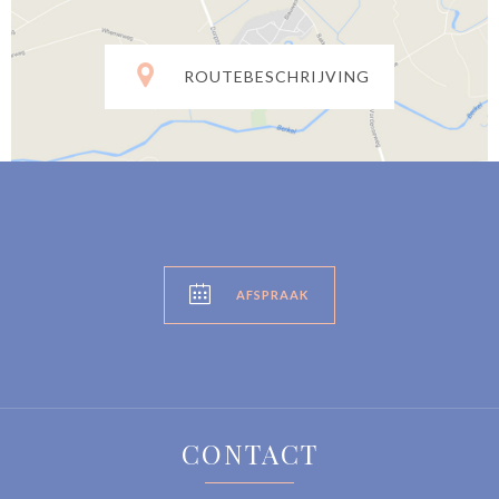

ROUTEBESCHRIJVING

AFSPRAAK
CONTACT