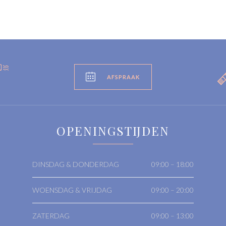


AFSPRAAK
OPENINGSTIJDEN
DINSDAG & DONDERDAG
09:00 – 18:00
WOENSDAG & VRIJDAG
09:00 – 20:00
ZATERDAG
09:00 – 13:00