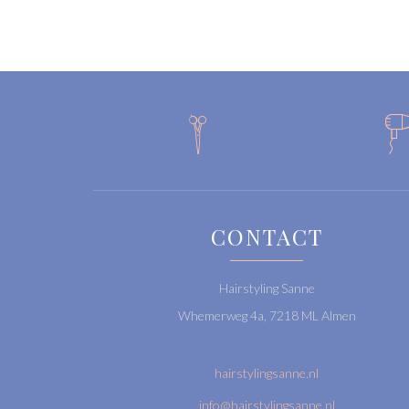

CONTACT
Hairstyling Sanne
Whemerweg 4a, 7218 ML Almen
hairstylingsanne.nl
info@hairstylingsanne.nl