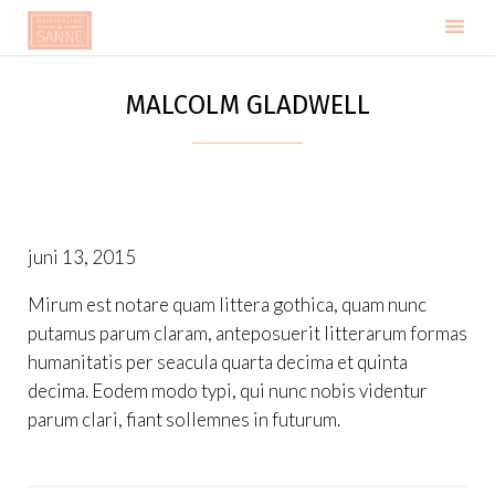
Skip
to
MALCOLM GLADWELL
content
juni 13, 2015
Mirum est notare quam littera gothica, quam nunc
putamus parum claram, anteposuerit litterarum formas
humanitatis per seacula quarta decima et quinta
decima. Eodem modo typi, qui nunc nobis videntur
parum clari, fiant sollemnes in futurum.