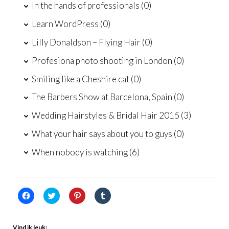
In the hands of professionals
(0)
Learn WordPress
(0)
Lilly Donaldson – Flying Hair
(0)
Profesiona photo shooting in London
(0)
Smiling like a Cheshire cat
(0)
The Barbers Show at Barcelona, Spain
(0)
Wedding Hairstyles & Bridal Hair 2015
(3)
What your hair says about you to guys
(0)
When nobody is watching
(6)
Klik
Klik
Klik
Klik
om
om
om
om
te
te
op
op
delen
delen
Pinterest
Tumblr
op
met
te
te
Facebook
Twitter
delen
delen
Vind ik leuk: